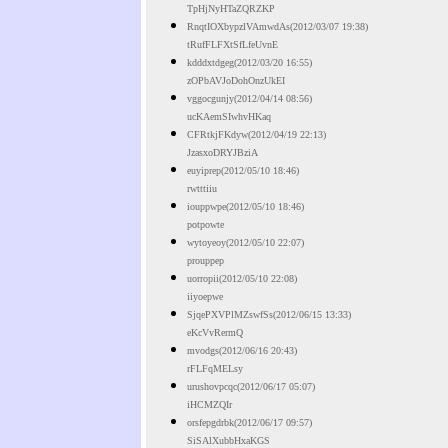
TpHjNyHTaZQRZKP
RnqtIOXbypzlVAmwdAs(2012/03/07 19:38)
tRufFLFXtSfLfeUvnE
kdddxtdgeg(2012/03/20 16:55)
zOPbAVJoDohOnzUkEI
vggocgunjy(2012/04/14 08:56)
ucKAemSIwhvHKaq
CFRtkjFKdyw(2012/04/19 22:13)
JzasxoDRYJBziA
euyiprep(2012/05/10 18:46)
rwtttiiu
iouppwpe(2012/05/10 18:46)
potpowte
wytoyeoy(2012/05/10 22:07)
prouppep
uorropii(2012/05/10 22:08)
iiyoepwe
SjqePXVPlMZswfSs(2012/06/15 13:33)
eKcVvRermQ
mvodgs(2012/06/16 20:43)
rFLFqMELsy
urushovpcqc(2012/06/17 05:07)
iHCMZQIr
orsfepgdrbk(2012/06/17 09:57)
SiSAlXubbHxaKGS