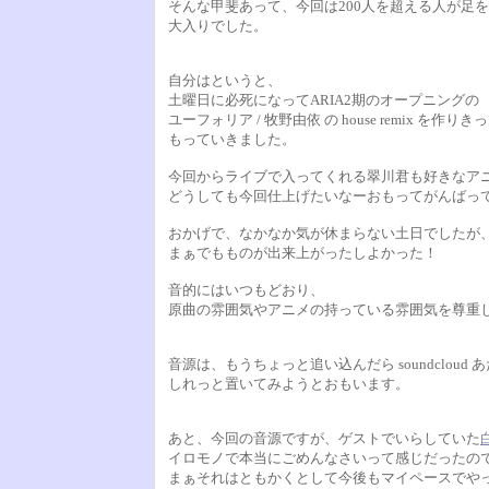
そんな甲斐あって、今回は200人を超える人が足
大入りでした。
自分はというと、
土曜日に必死になってARIA2期のオープニングの
ユーフォリア / 牧野由依 の house remix を作りき
もっていきました。
今回からライブで入ってくれる翠川君も好きなア
どうしても今回仕上げたいなーおもってがんばっ
おかげで、なかなか気が休まらない土日でしたが
まぁでもものが出来上がったしよかった！
音的にはいつもどおり、
原曲の雰囲気やアニメの持っている雰囲気を尊重
音源は、もうちょっと追い込んだら soundcloud 
しれっと置いてみようとおもいます。
あと、今回の音源ですが、ゲストでいらしていた
イロモノで本当にごめんなさいって感じだったの
まぁそれはともかくとして今後もマイペースでや