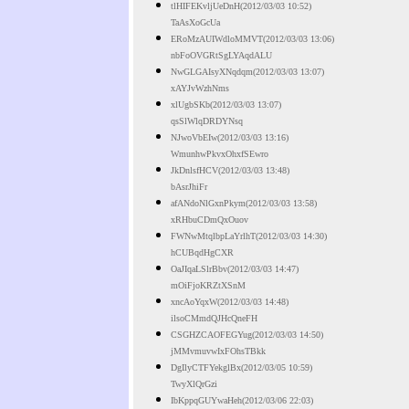
tlHIFEKvljUeDnH(2012/03/03 10:52)
TaAsXoGcUa
ERoMzAUIWdloMMVT(2012/03/03 13:06)
nbFoOVGRtSgLYAqdALU
NwGLGAIsyXNqdqm(2012/03/03 13:07)
xAYJvWzhNms
xlUgbSKb(2012/03/03 13:07)
qsSlWlqDRDYNsq
NJwoVbEIw(2012/03/03 13:16)
WmunhwPkvxOhxfSEwro
JkDnlsfHCV(2012/03/03 13:48)
bAsrJhiFr
afANdoNlGxnPkym(2012/03/03 13:58)
xRHbuCDmQxOuov
FWNwMtqlbpLaYrlhT(2012/03/03 14:30)
hCUBqdHgCXR
OaJIqaLSlrBbv(2012/03/03 14:47)
mOiFjoKRZtXSnM
xncAoYqxW(2012/03/03 14:48)
ilsoCMmdQJHcQneFH
CSGHZCAOFEGYug(2012/03/03 14:50)
jMMvmuvwIxFOhsTBkk
DgIlyCTFYekglBx(2012/03/05 10:59)
TwyXlQrGzi
IbKppqGUYwaHeh(2012/03/06 22:03)