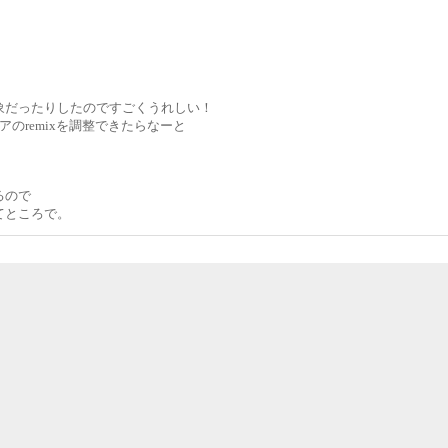
象だったりしたのですごくうれしい！
のremixを調整できたらなーと
るので
てところで。