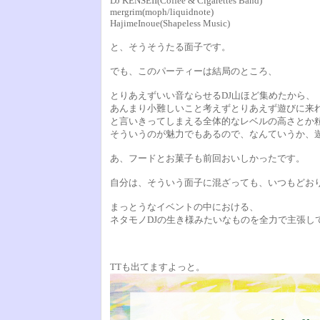
DJ KENSEII(Coffee & Cigarettes Band)
mergrim(moph/liquidnote)
HajimeInoue(Shapeless Music)
と、そうそうたる面子です。
でも、このパーティーは結局のところ、
とりあえずいい音ならせるDJ山ほど集めたから、
あんまり小難しいこと考えずとりあえず遊びに来
と言いきってしまえる全体的なレベルの高さとか
そういうのが魅力でもあるので、なんていうか、
あ、フードとお菓子も前回おいしかったです。
自分は、そういう面子に混ざっても、いつもどお
まっとうなイベントの中における、
ネタモノDJの生き様みたいなものを全力で主張し
TTも出てますよっと。