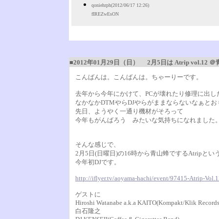
qoniehrph(2012/06/17 12:26)
fIREZwEsON
■2012年01月29日（日）
2月5日は Atrip vol.1
こんばんは。こんばんは。ちゃーりーです。
去年から今年にかけて、PCが壊れたり修理に出し
なかなかDTMやらDJやらがままならないなぁと
先日、ようやく一通り機材がそろって
今年もがんばろう みたいな気持ちになれました
そんな感じで、
2月5日(日曜日)の16時から青山蜂でするAtripと
今年初DJです。
http://iflyer.tv/aoyama-hachi/event/97415-Atrip-Vol.1
ゲストに
Hiroshi Watanabe a.k.a KAITO(Kompakt/Klik Records
白石隆之