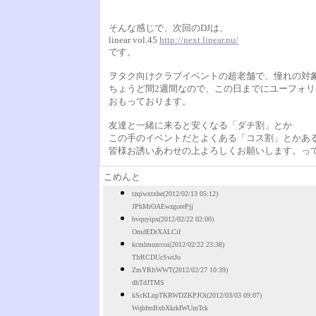
そんな感じで、次回のDJは、
linear vol.45
http://next.linear.nu/
です。
ヲタク向けクラブイベントの超老舗で、憧れの対
ちょうど間2週間なので、この日までにユーフォリア
おもっております。
友達と一緒に来ると安くなる「ダチ割」とか
この手のイベントだとよくある「コス割」とかあ
皆様お誘いあわせの上よろしくお願いします。っ
こめんと
tzqiwxtxbe(2012/02/13 05:12)
JPhMrOAEwzgorePjj
bvquyipx(2012/02/22 02:00)
OmdEDtXALCif
kcmlmuzccoi(2012/02/22 23:38)
TlrRCDUcSwtJo
ZmYRltWWT(2012/02/27 10:39)
dhTdJTMS
kScKLnpTKRWDZKPJOi(2012/03/03 09:07)
WqbfmBxbXkrkIWUmTck