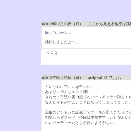
■2012年12月03日（月）
ここから見える地平は移
http://sirrow.info
移転しましたよー。
こめんと
■2012年02月05日（日）
atrip vol.12 でした。
というわけで、atripでした。
あまりに強力なゲスト陣に
きわめて手堅い実力派ぞろいのレギュラー陣をく
なんだかものすごいことになってしまってました
主催のアントンの誕生日でケーキが出てきたりと
相変わらずフード（今回は中華丼でした）がおい
いいパーティーだとしか言いようがない。