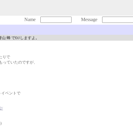
Name
Message
2 ＠青山 蜂 でDJしますよ。
たりで
おもっていたのですが、
。
いうイベントで
2/
)