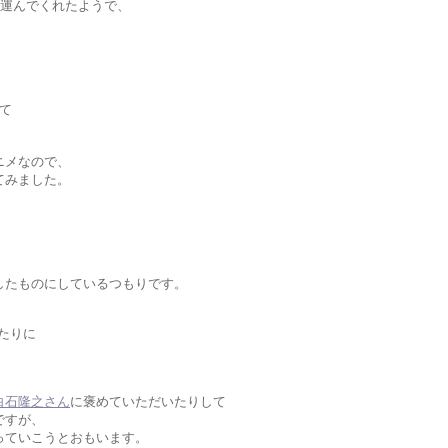
を運んでくれたようで、
って
ニメなので、
てみました。
、
したものにしているつもりです。
あたりに
白石隆之さん
に褒めていただいたりして
ですが、
っていこうとおもいます。